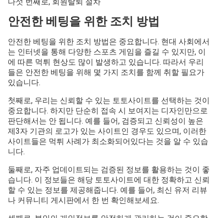
다섯 번째로, 회원탈퇴 절차
안전한 베팅을 위한 조치 방법
안전한 베팅을 위한 조치 방법은 중요합니다. 현대 사회에서
는 인터넷을 통해 다양한 스포츠 게임을 즐길 수 있지만, 이
에 따른 먹튀 현상도 많이 발생하고 있습니다. 따라서 우리
들은 안전한 베팅을 위해 몇 가지 조치를 함께 취할 필요가
있습니다.
첫째로, 우리는 신뢰할 수 있는 토토사이트를 선택하는 것이
중요합니다. 하지만 단순히 접속 시 보여지는 디자인만으로
판단해서는 안 됩니다. 예를 들어, 검증되고 신뢰성이 높은
제3자 기관의 로고가 있는 사이트인 경우도 있으며, 이러한
사이트들은 먹튀 사례가 최소화되어있다는 것을 알 수 있습
니다.
둘째로, 자주 업데이트되는 검증된 정보를 활용하는 것이 좋
습니다. 이 정보들은 해당 토토사이트에 대한 정확하고 신뢰
할 수 있는 정보를 제공해줍니다. 예를 들어, 최신 유저 리뷰
나 커뮤니티 게시판에서 한 번 확인해보세요.