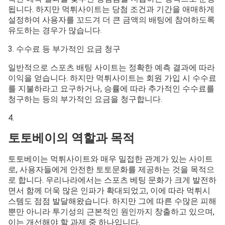
됩니다. 하지만 먹튀사이트는 당첨 조건과 기간을 애매하게
설정하여 사용자를 꼬드겨 더 큰 금액의 배팅에 참여하도록
유도하는 경우가 많습니다.
3. 수수료 등 부가적인 요금 청구
일반적으로 스포츠 배팅 사이트는 정확한 예측 결과에 따라
이익을 얻습니다. 하지만 먹튀사이트는 회원 가입 시 수수료
를 지불하라고 요구하거나, 승률에 따라 추가적인 수수료를
청구하는 등의 부가적인 요금을 청구합니다.
4.
토토베이의 역할과 목적
토토베이는 먹튀사이트와 매우 밀접한 관계가 있는 사이트
로, 사용자들에게 안전한 토토문화를 제공하는 것을 목적으
로 합니다. 우리나라에서는 스포츠 베팅 문화가 크게 발전하
면서 함께 더욱 많은 인파가 확대되었고, 이에 따라 먹튀시
스템도 점점 발달해왔습니다. 하지만 그에 따른 수많은 피해
뿐만 아니라 투기성의 근본적인 원인까지 창출하고 있으며,
이는 개선해야 할 과제 중 하나입니다.