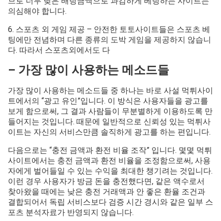
므로 너무 낮은 배팅금액으로 과감하게 베팅하는 사이트는
의심해야 합니다.
6. 스포츠 외 게임 제공 – 안전한 토토사이트들은 스포츠 베
팅에만 전념하며 다른 종류의 도박 게임을 제공하지 않습니
다. 따라서 스포츠외에서도 다
– 가장 많이 사용하는 메소드들
가장 많이 사용하는 메소드들 중 하나는 바로 사설 먹튀사이
트에서의 “광고 유인”입니다. 이 방식은 사용자들을 광고를
보게 함으로써, 그 결과 사람들이 무분별하게 이용하도록 만
들어지는 것입니다. 때문에 일반적으로 신뢰성 있는 먹튀사
이트는 자신의 서비스만큼 솔직하게 광고를 하는 편입니다.
다음으로는 “충전 금액과 환전 비율 조작” 입니다. 몇몇 먹튀
사이트에서는 충전 금액과 환전 비율을 조정함으로써, 사용
자에게 벌어들일 수 있는 수익을 최대한 챙기려는 것입니다.
이런 경우 사용자가 방금 돈을 충전했다면, 같은 액수로서
찾아왔을 때에는 낮은 충전 거래액과 안 좋은 환율 조건과
결합되어서 독립 서비스보다 검증 시간 경시와 같은 일부 스
포츠 분석자료가 반영되지 않습니다.