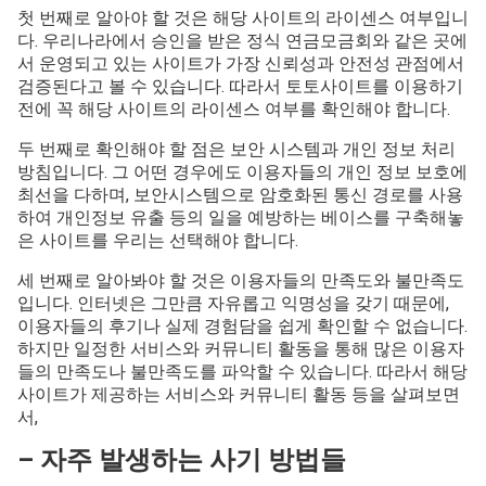
첫 번째로 알아야 할 것은 해당 사이트의 라이센스 여부입니
다. 우리나라에서 승인을 받은 정식 연금모금회와 같은 곳에
서 운영되고 있는 사이트가 가장 신뢰성과 안전성 관점에서
검증된다고 볼 수 있습니다. 따라서 토토사이트를 이용하기
전에 꼭 해당 사이트의 라이센스 여부를 확인해야 합니다.
두 번째로 확인해야 할 점은 보안 시스템과 개인 정보 처리
방침입니다. 그 어떤 경우에도 이용자들의 개인 정보 보호에
최선을 다하며, 보안시스템으로 암호화된 통신 경로를 사용
하여 개인정보 유출 등의 일을 예방하는 베이스를 구축해놓
은 사이트를 우리는 선택해야 합니다.
세 번째로 알아봐야 할 것은 이용자들의 만족도와 불만족도
입니다. 인터넷은 그만큼 자유롭고 익명성을 갖기 때문에,
이용자들의 후기나 실제 경험담을 쉽게 확인할 수 없습니다.
하지만 일정한 서비스와 커뮤니티 활동을 통해 많은 이용자
들의 만족도나 불만족도를 파악할 수 있습니다. 따라서 해당
사이트가 제공하는 서비스와 커뮤니티 활동 등을 살펴보면
서,
– 자주 발생하는 사기 방법들