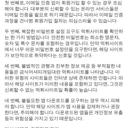
첫 번째로, 이메일 인증 없이 회원가입 할 수 있는 경우 조심
해야 합니다. 대부분의 신뢰할 수 있는 온라인 서비스들은
이메일 인증을 필요로 하기 때문입니다. 따라서 이메일 인증
과정을 건너뛴 회원가입 절차는 의심스러울 수 있습니다.
두 번째, 복잡한 비밀번호 설정 요구도 먹튀사이트를 확인하
는 한 가지 방법입니다. 안전한 비밀번호는 최소한 영문자,
숫자 및 특수 문자를 포함하는 경우입니다. 만약 먹튀사이트
에서 너무 쉬운 비밀번호 설정만을 요구한다면, 해당 사이트
가 보안적으로 취약하다는 신호일 것입니다.
세 번째, 불법적인 관행과 진부한 정보 제공 등 부적절한 내
용들은 금식어셔띠게임대란 먹튀사이트를 나타냅니다. 이
러한 유형의 사이트들은 인터넷 상에 존재하면 안됩니다. 따
라서 해당 사이트가 이러한 내용을 포함하고 있다면, 그것은
신뢰할 수 없는 먹튀사이트일 확률이 높습니다.
네 번째, 불필요한 앱 다운로드를 요구하는 경우 역시 피해
야 합니다. 만약 해당 사이트가 앱 사용을 강제하거나 권장
한다면, 주의해야 합니다. 다운로드된 앱들은 개인정보 유출
등의 위험성을 가지고 있기 때문입니다.