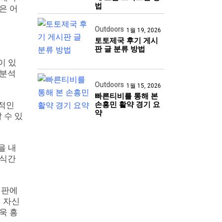
법
은 어
Outdoors
1월 19, 2026
토토제국 후기 게시
판 글 분류 방법
이 있
 분석
Outdoors
1월 15, 2026
빠른티비를 통해 본
손흥민 활약 경기 요
반적인
약
 수 있
을 내
순식간
 판에
에 자신
욱 흥