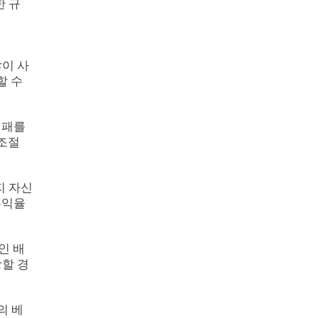
한 규
많이 사
할 수
 패를
 조절
지 자신
손익율
인 배
강할 경
의 베