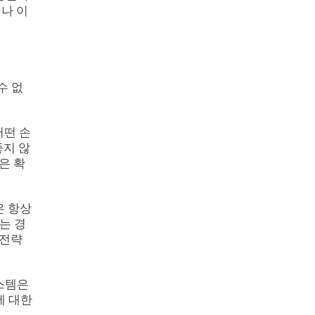
러나 이
수 없
어떤 손
좋지 않
은 확
은 항상
는 경
 전략
스템은
에 대한