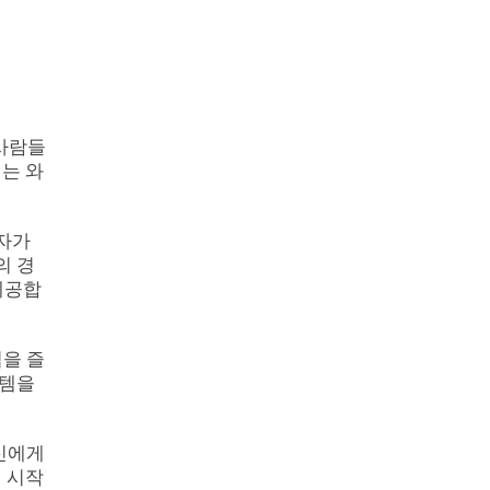
 사람들
서는 와
가자가
의 경
제공합
을 즐
스템을
신에게
터 시작