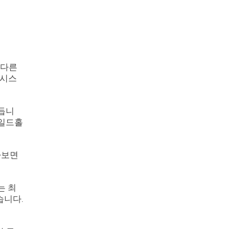
 다른
 시스
만듭니
와일드홀
다보면
는 최
습니다.