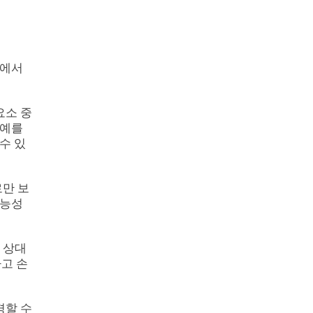
덤에서
요소 중
 예를
수 있
로만 보
가능성
 상대
하고 손
경할 수