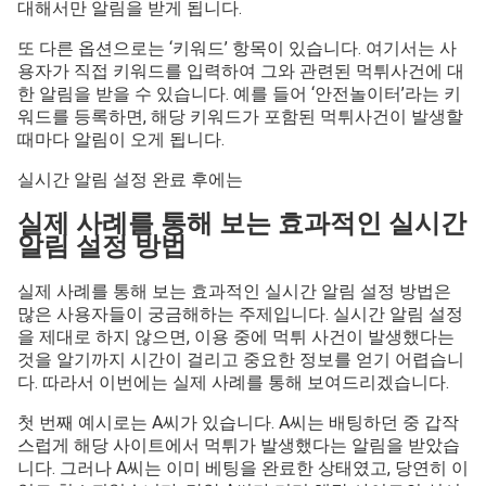
대해서만 알림을 받게 됩니다.
또 다른 옵션으로는 ‘키워드’ 항목이 있습니다. 여기서는 사
용자가 직접 키워드를 입력하여 그와 관련된 먹튀사건에 대
한 알림을 받을 수 있습니다. 예를 들어 ‘안전놀이터’라는 키
워드를 등록하면, 해당 키워드가 포함된 먹튀사건이 발생할
때마다 알림이 오게 됩니다.
실시간 알림 설정 완료 후에는
실제 사례를 통해 보는 효과적인 실시간
알림 설정 방법
실제 사례를 통해 보는 효과적인 실시간 알림 설정 방법은
많은 사용자들이 궁금해하는 주제입니다. 실시간 알림 설정
을 제대로 하지 않으면, 이용 중에 먹튀 사건이 발생했다는
것을 알기까지 시간이 걸리고 중요한 정보를 얻기 어렵습니
다. 따라서 이번에는 실제 사례를 통해 보여드리겠습니다.
첫 번째 예시로는 A씨가 있습니다. A씨는 배팅하던 중 갑작
스럽게 해당 사이트에서 먹튀가 발생했다는 알림을 받았습
니다. 그러나 A씨는 이미 베팅을 완료한 상태였고, 당연히 이