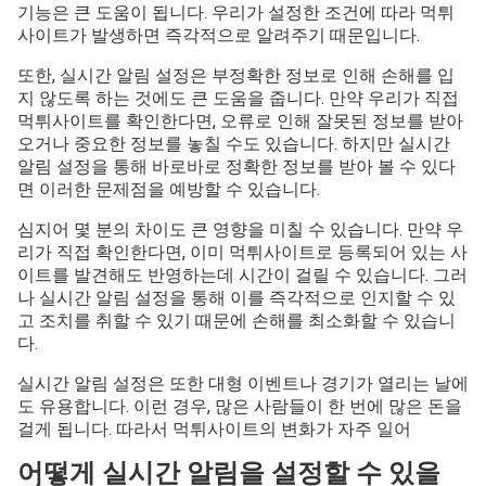
기능은 큰 도움이 됩니다. 우리가 설정한 조건에 따라 먹튀
사이트가 발생하면 즉각적으로 알려주기 때문입니다.
또한, 실시간 알림 설정은 부정확한 정보로 인해 손해를 입
지 않도록 하는 것에도 큰 도움을 줍니다. 만약 우리가 직접
먹튀사이트를 확인한다면, 오류로 인해 잘못된 정보를 받아
오거나 중요한 정보를 놓칠 수도 있습니다. 하지만 실시간
알림 설정을 통해 바로바로 정확한 정보를 받아 볼 수 있다
면 이러한 문제점을 예방할 수 있습니다.
심지어 몇 분의 차이도 큰 영향을 미칠 수 있습니다. 만약 우
리가 직접 확인한다면, 이미 먹튀사이트로 등록되어 있는 사
이트를 발견해도 반영하는데 시간이 걸릴 수 있습니다. 그러
나 실시간 알림 설정을 통해 이를 즉각적으로 인지할 수 있
고 조치를 취할 수 있기 때문에 손해를 최소화할 수 있습니
다.
실시간 알림 설정은 또한 대형 이벤트나 경기가 열리는 날에
도 유용합니다. 이런 경우, 많은 사람들이 한 번에 많은 돈을
걸게 됩니다. 따라서 먹튀사이트의 변화가 자주 일어
어떻게 실시간 알림을 설정할 수 있을