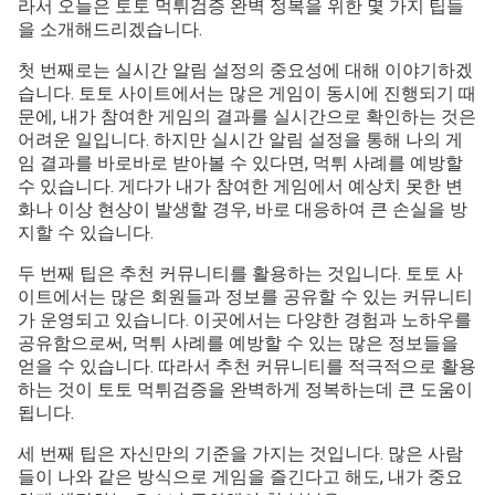
라서 오늘은 토토 먹튀검증 완벽 정복을 위한 몇 가지 팁들
을 소개해드리겠습니다.
첫 번째로는 실시간 알림 설정의 중요성에 대해 이야기하겠
습니다. 토토 사이트에서는 많은 게임이 동시에 진행되기 때
문에, 내가 참여한 게임의 결과를 실시간으로 확인하는 것은
어려운 일입니다. 하지만 실시간 알림 설정을 통해 나의 게
임 결과를 바로바로 받아볼 수 있다면, 먹튀 사례를 예방할
수 있습니다. 게다가 내가 참여한 게임에서 예상치 못한 변
화나 이상 현상이 발생할 경우, 바로 대응하여 큰 손실을 방
지할 수 있습니다.
두 번째 팁은 추천 커뮤니티를 활용하는 것입니다. 토토 사
이트에서는 많은 회원들과 정보를 공유할 수 있는 커뮤니티
가 운영되고 있습니다. 이곳에서는 다양한 경험과 노하우를
공유함으로써, 먹튀 사례를 예방할 수 있는 많은 정보들을
얻을 수 있습니다. 따라서 추천 커뮤니티를 적극적으로 활용
하는 것이 토토 먹튀검증을 완벽하게 정복하는데 큰 도움이
됩니다.
세 번째 팁은 자신만의 기준을 가지는 것입니다. 많은 사람
들이 나와 같은 방식으로 게임을 즐긴다고 해도, 내가 중요