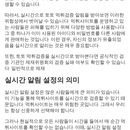
생할 수 있습니다.
따라서, 실시간으로 토토 먹튀검증 알림을 받아보면 이러한
위험성에서 벗어날 수 있습니다. 먹튀사이트를 운영하고 있
는 사람들은 피해를 입히기 위해 다양한 방법을 사용합니다.
그 중 하나가 이미 사용된 아이디와 비밀번호를 다른 사람에
게 판매하는 것입니다. 이런 경우, 자신의 정보가 유출되었
음을 실시간으로 알리는 것은 매우 중요합니다.
또한, 토토 먹튀검증을 실시간으로 받아본다면 공식적인 검
증 기관인 제재위원회의 검증 실패 여부도 확인할 수 있습니
다. 일반적으로 제재
실시간 알림 설정의 의미
실시간 알림 설정은 많은 사람들에게 큰 의미가 있습니다.
이 기능을 통해 먹튀사이트를 실시간으로 검증할 수 있기 때
문입니다. 먹튀사이트는 매우 위험한 곳입니다. 그래서 우리
는 항상 신중하게 선택해야 합니다.
그러나 현실적으로 모든 사람들이 시간을 들여서 매 순간 먹
튀사이트를 확인할 수는 없습니다. 이때, 실시간 알림 설정